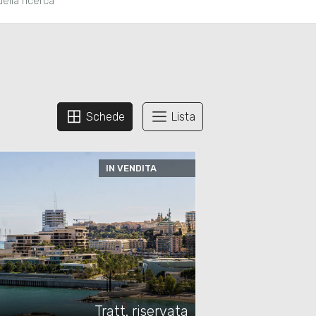
della ricerca
Schede
Lista
IN VENDITA
Tratt. riservata