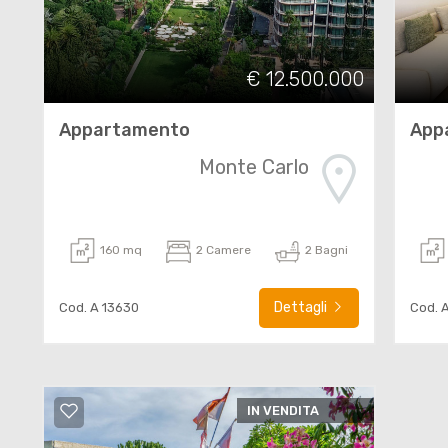
€ 12.500.000
Appartamento
App
Monte Carlo
160 mq
2 Camere
2 Bagni
Dettagli
Cod. A 13630
Cod. 
IN VENDITA