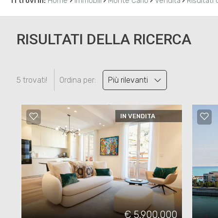
›
›
›
›
Ti trovi in:
Home
Immobili
Monte Carlo
Vendita
Risultati 
RISULTATI DELLA RICERCA
5 trovati!
Ordina per:
Più rilevanti
IN VENDITA
€ 5.900.000