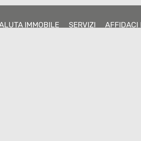
ALUTA IMMOBILE
SERVIZI
AFFIDACI 
Sitemap
Privacy Policy
Cookie Policy
A: TO - 1211243