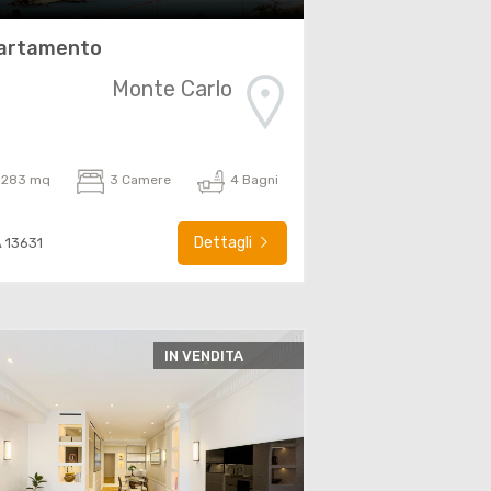
artamento
Monte Carlo
283 mq
3 Camere
4 Bagni
Dettagli
A 13631
IN VENDITA