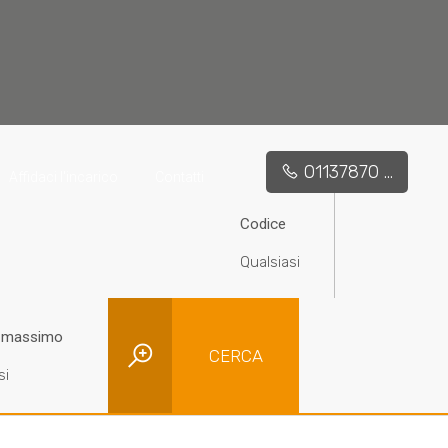
01137870 ...
Affidaci l'incarico
Contatti
Codice
 massimo
CERCA