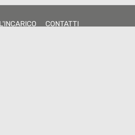
L'INCARICO
CONTATTI
01137870 ...