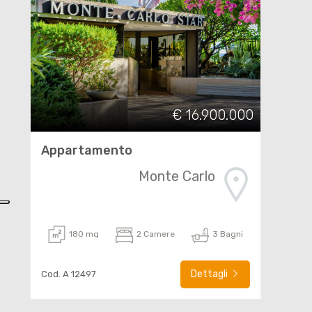
€ 16.900.000
Appartamento
Monte Carlo
180 mq
2 Camere
3 Bagni
Dettagli
Cod. A 12497