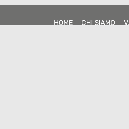
HOME
CHI SIAMO
V
Salerno Group Srl
CORSO TRAPANI 12 - Torino (TO) - P.IVA 11409620017
Cap. sociale: 10.000,00 Iscr CCIAA: 11409620017 Num RE
Copyright © 2026 - Powered by
Gestim