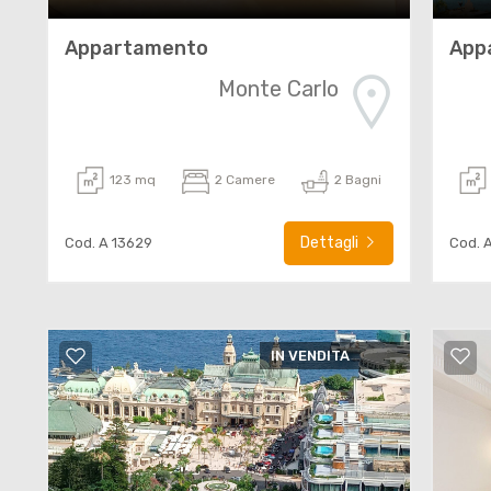
Appartamento
App
Monte Carlo
123 mq
2 Camere
2 Bagni
Dettagli
Cod. A 13629
Cod. 
IN VENDITA