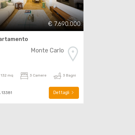
€ 7.690.000
artamento
Monte Carlo
132 mq
3 Camere
3 Bagni
Dettagli
A 13381