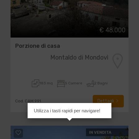
€ 48.000
Porzione di casa
Montaldo di Mondovì
183 mq
5 Camere
2 Bagni
Dettagli
Cod. CAM 991
Utilizza i tasti rapidi per navigare!
IN VENDITA