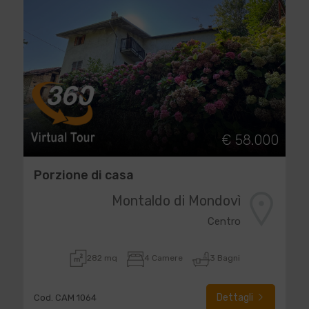
€ 58.000
Porzione di casa
Montaldo di Mondovì
Centro
282 mq
4 Camere
3 Bagni
Dettagli
Cod. CAM 1064