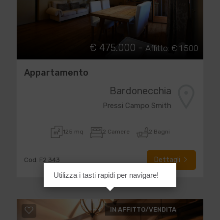
€ 475.000 -
Affitto: € 1.500
Appartamento
Bardonecchia
Pressi Campo Smith
125 mq
2 Camere
2 Bagni
Dettagli
Cod. F2 343
Utilizza i tasti rapidi per navigare!
IN AFFITTO/VENDITA