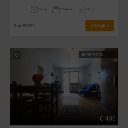
70 mq
1 Camere
1 Bagni
Dettagli
Cod. F2 257
IN AFFITTO
€ 400