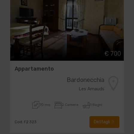
€ 700
Appartamento
Bardonecchia
Les Arnauds
70 mq
2 Camere
1 Bagni
Dettagli
Cod. F2 323