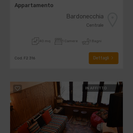
Appartamento
Bardonecchia
Centrale
40 mq
1 Camere
1 Bagni
Dettagli
Cod. F2 316
IN AFFITTO