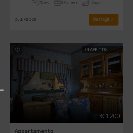
72 mq
2 Camere
1 Bagni
Dettagli
Cod. F2 328
IN AFFITTO
€ 1.200
Appartamento