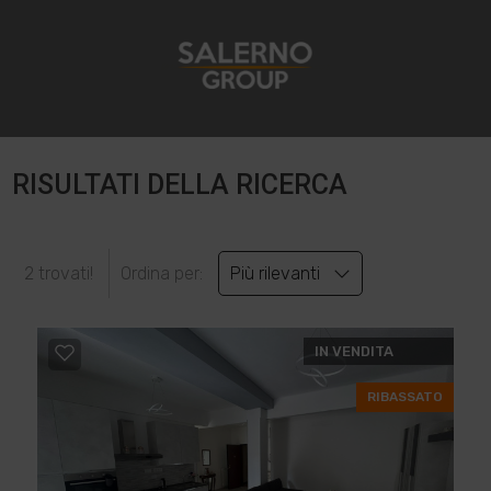
RISULTATI DELLA RICERCA
2 trovati!
Ordina per:
Più rilevanti
IN VENDITA
RIBASSATO