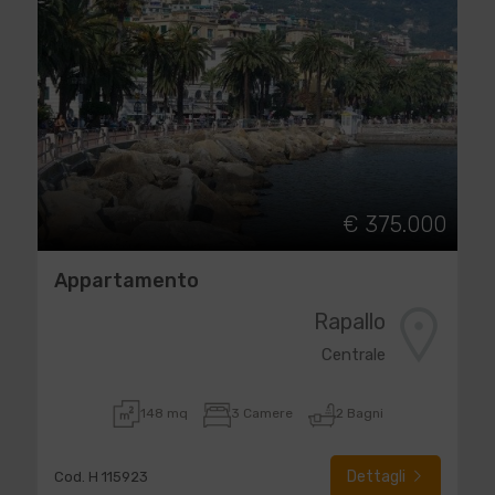
€ 375.000
Appartamento
Rapallo
Centrale
148 mq
3 Camere
2 Bagni
Dettagli
Cod. H 115923