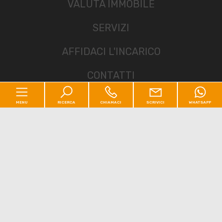
VALUTA IMMOBILE
SERVIZI
AFFIDACI L'INCARICO
CONTATTI
MENU
RICERCA
CHIAMACI
SCRIVICI
WHATSAPP
Sitemap
Codice
Privacy Policy
Cookie Policy
Home
Contratto
Chi siamo
[+]
Qualsiasi
Vendita
Affitto
Residenziale
[+]