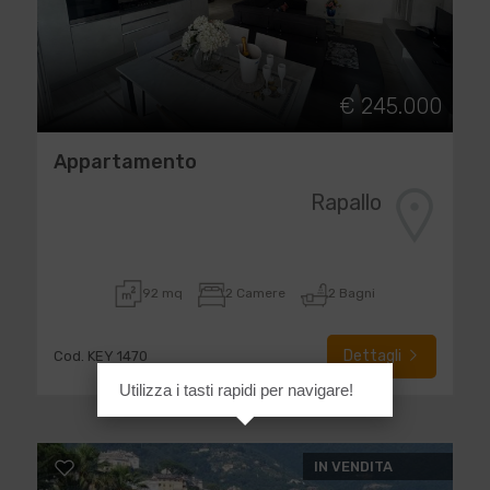
€ 245.000
Appartamento
Rapallo
92 mq
2 Camere
2 Bagni
Dettagli
Cod. KEY 1470
Utilizza i tasti rapidi per navigare!
IN VENDITA