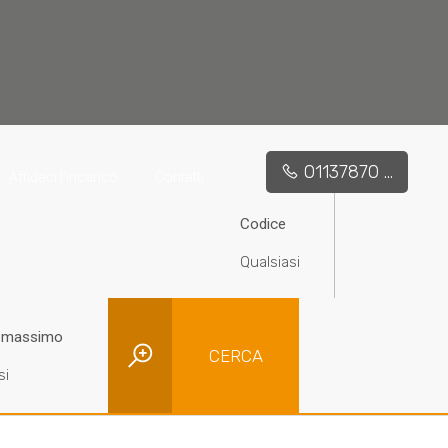
01137870 ...
Affidaci l'incarico
Contatti
Codice
 massimo
CERCA