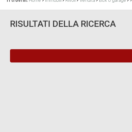
›
›
›
›
›
Ti trovi in:
Home
Immobili
Rivoli
Vendita
Box o garage
R
RISULTATI DELLA RICERCA