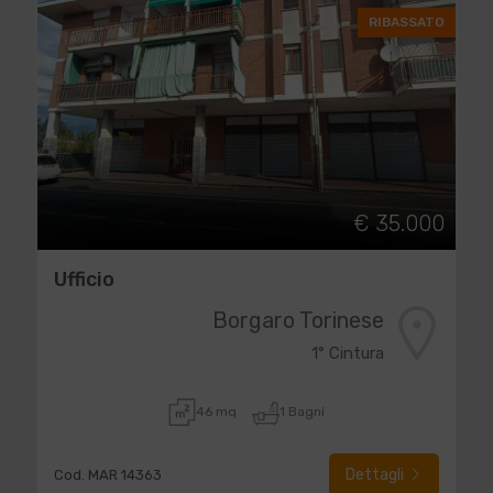
RIBASSATO
€ 35.000
Ufficio
Borgaro Torinese
1° Cintura
46 mq
1 Bagni
Dettagli
Cod. MAR 14363