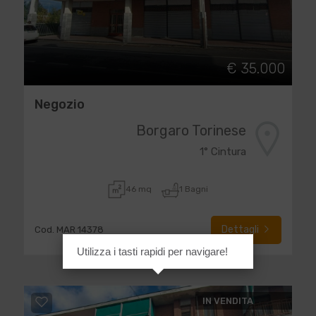
€ 35.000
Negozio
Borgaro Torinese
1° Cintura
46 mq
1 Bagni
Dettagli
Cod. MAR 14378
Utilizza i tasti rapidi per navigare!
IN VENDITA