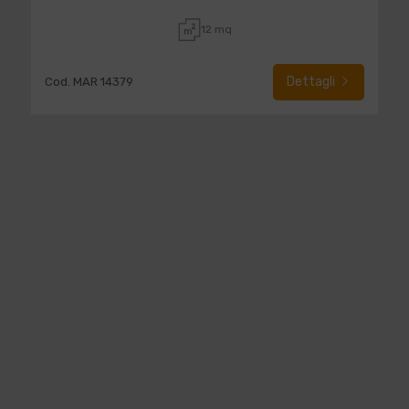
12 mq
Dettagli
Cod. MAR 14379