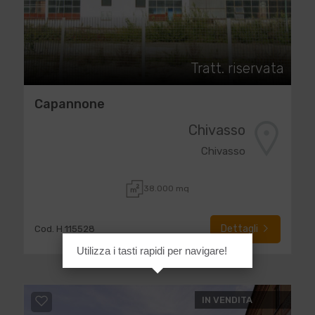
Tratt. riservata
Capannone
Chivasso
Chivasso
38.000 mq
Dettagli
Cod. H 115528
Utilizza i tasti rapidi per navigare!
IN VENDITA