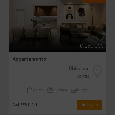
€ 260.000
Appartamento
Chivasso
Centro
94 mq
1 Camere
2 Bagni
Dettagli
Cod. PER 111341