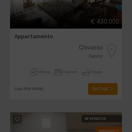
€ 430.000
Appartamento
Chivasso
Centro
148 mq
2 Camere
3 Bagni
Dettagli
Cod. PER 111340
IN VENDITA
RIBASSATO