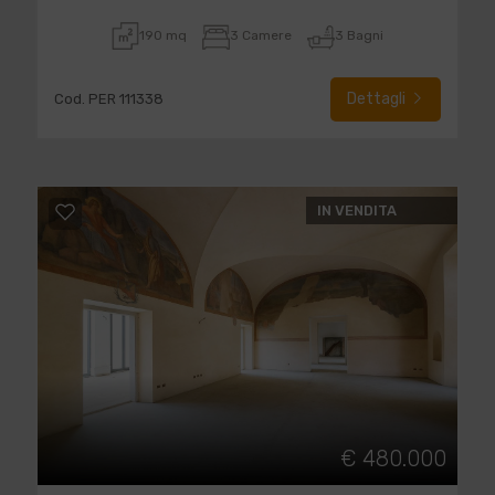
190 mq
3 Camere
3 Bagni
Dettagli
Cod. PER 111338
IN VENDITA
€ 480.000