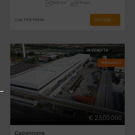
225 mq
1 Bagni
Dettagli
Cod. PER 111345
IN VENDITA
RIBASSATO
€ 2.500.000
Capannone