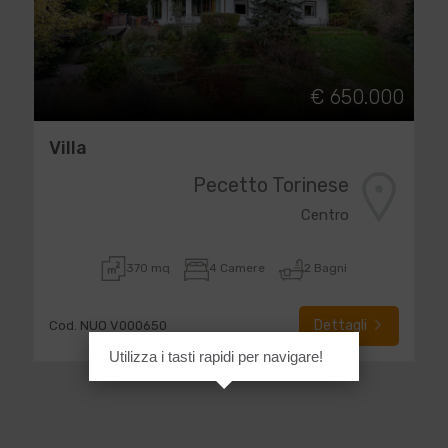
€ 650.000
Villa
Pecetto Torinese
Centro
370 mq
4 Camere
2 Bagni
Dettagli
Cod. NUO V000650
Utilizza i tasti rapidi per navigare!