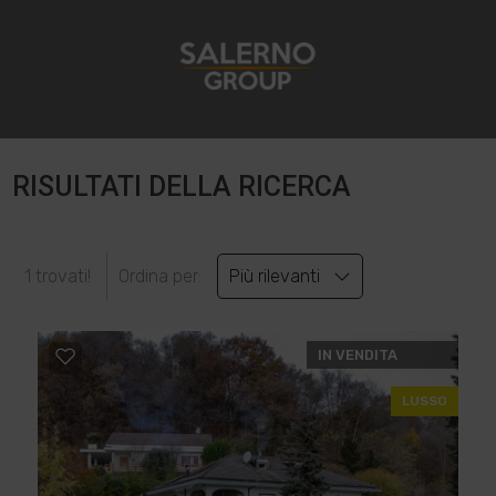
RISULTATI DELLA RICERCA
1 trovati!
Ordina per:
Più rilevanti
IN VENDITA
LUSSO