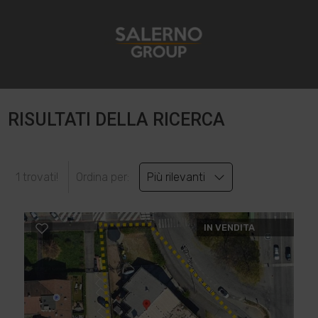
RISULTATI DELLA RICERCA
1 trovati!
Ordina per:
Più rilevanti
IN VENDITA