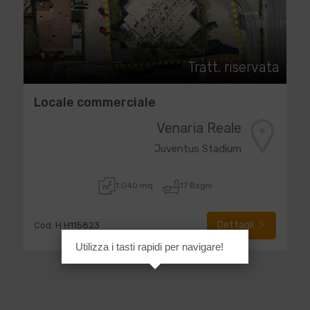
Tratt. riservata
Locale commerciale
Venaria Reale
Juventus Stadium
1.040 mq
17 Bagni
Dettagli
Cod. H H115823
Utilizza i tasti rapidi per navigare!