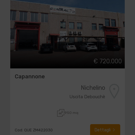
€ 720.000
Capannone
Nichelino
Uscita Debouchè
950 mq
Dettagli
Cod. QUE ZM422030