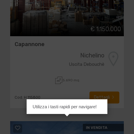
€ 1.150.000
Capannone
Nichelino
Uscita Debouchè
5.690 mq
Dettagli
Cod. H 115800
Utilizza i tasti rapidi per navigare!
IN VENDITA