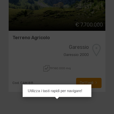
€ 7.700.000
Terreno Agricolo
Garessio
Garessio 2000
19.160.000 mq
Dettagli
Cod. CAM 811
Utilizza i tasti rapidi per navigare!