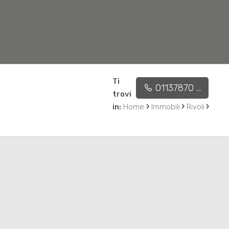
Ti
01137870 ...
Affidaci l'incarico
Contatti
trovi
›
›
›
in:
Home
Immobili
Rivoli