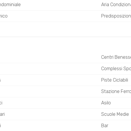
ndominiale
Aria Condizion
nico
Predisposizion
Centri Beness
o
Complessi Spor
s
Piste Ciclabili
Stazione Ferro
ci
Asilo
ari
Scuole Medie
i
Bar