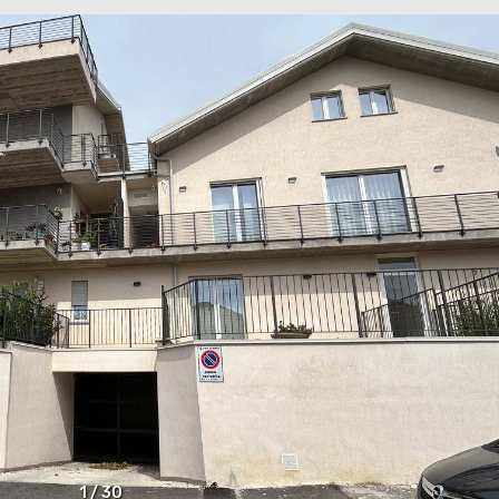
1
/
30