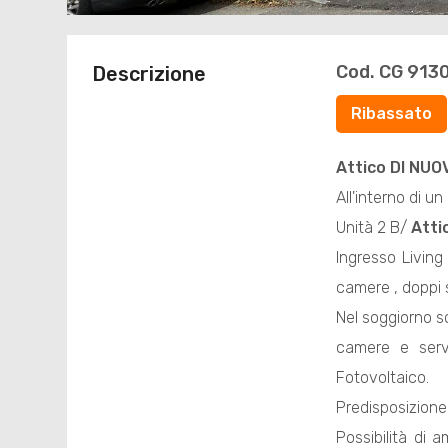
Cod. CG 913
Descrizione
Ribassato
Attico
DI NUO
All'interno di 
Unità 2 B/
Atti
Ingresso Livin
camere , doppi s
Nel soggiorno s
camere e serv
Fotovoltaico.
Predisposizione
Possibilità di 