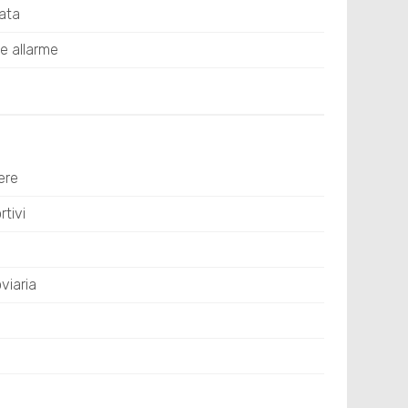
ata
e allarme
ere
tivi
viaria