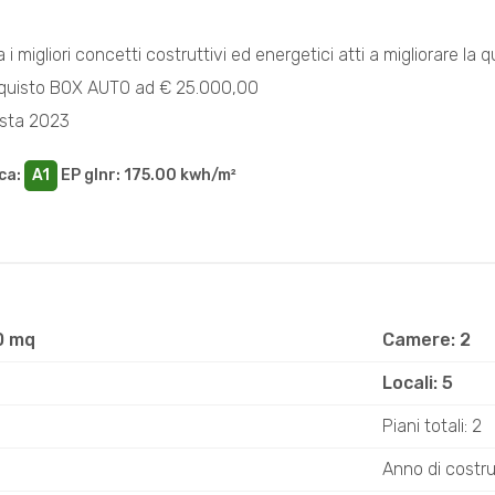
ta i migliori concetti costruttivi ed energetici atti a migliorare la qu
acquisto BOX AUTO ad € 25.000,00
sta 2023
ca
:
A1
EP glnr
: 175.00 kwh/m²
0 mq
Camere: 2
Locali: 5
Piani totali: 2
Anno di costr