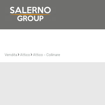
Home
Chi siamo
Residenziale
Commerciale
›
›
Vendita
Attico
Attico - Collinare