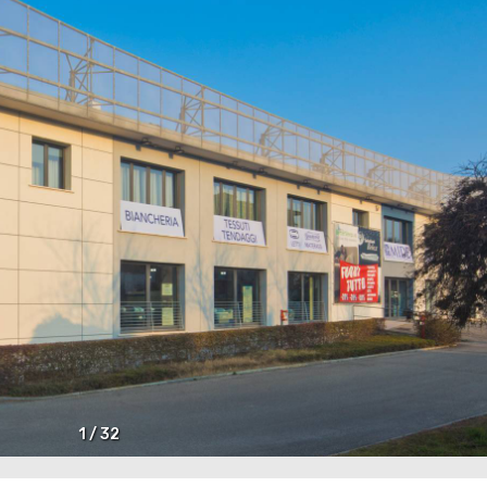
1
/
32