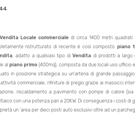
344
Vendita
Locale commerciale
di circa 1400 metri quadrati (
pletamente ristrutturato di recente è così composto:
piano 
ndita
, adatto a qualsiasi tipo di
Vendita
di prodotti a larg
de al
piano primo
(400mq), composta da due locali uso ufficio e
tuato in posizione strategica su un'arteria di grande passaggio 
 attività commerciale, rifiniture di pregio grazie ai massicci inter
azione, riscaldamento a pavimento con pompe di calore (sia p
ltaico con una potenza pari a 20KW. Di conseguenza i costi di g
rietà un 'area per dieci posti auto esclusivi oltre ad un parche