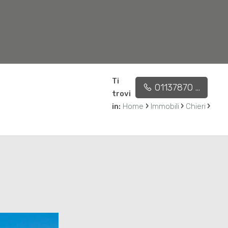
Ti
01137870 ...
Affidaci l'incarico
Contatti
trovi
›
›
›
in:
Home
Immobili
Chieri