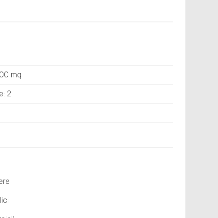
400 mq
e: 2
ere
ici