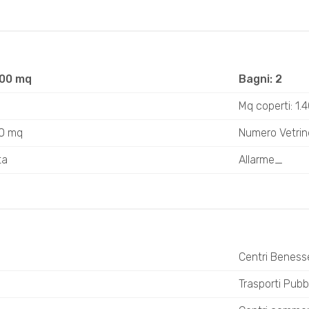
400 mq
Bagni: 2
Mq coperti: 1.
00 mq
Numero Vetrin
ta
Allarme_
Centri Beness
Trasporti Pubbl