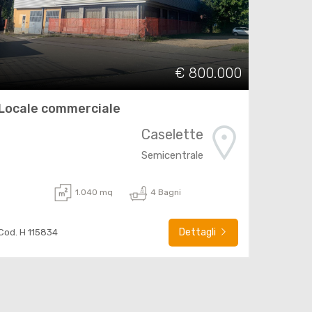
€ 800.000
Locale commerciale
Caselette
Semicentrale
1.040 mq
4 Bagni
Dettagli
Cod. H 115834