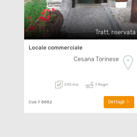
Tratt. riservata
Locale commerciale
Cesana Torinese
530 mq
3 Bagni
Dettagli
Cod. F 8882