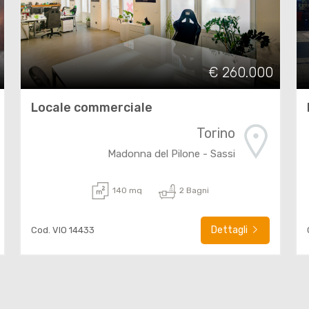
€ 260.000
Locale commerciale
Torino
Madonna del Pilone - Sassi
140 mq
2 Bagni
Dettagli
Cod. VIO 14433