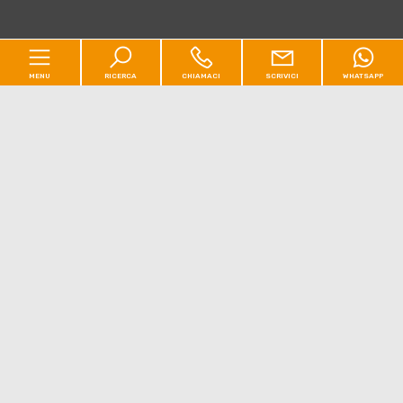
MENU
RICERCA
CHIAMACI
SCRIVICI
WHATSAPP
Codice
Home
Contratto
Chi siamo
[+]
Qualsiasi
Vendita
Affitto
Residenziale
[+]
Scegli dove cercare
Commerciale
[+]
Nuove costruzioni
[+]
Valuta Immobile