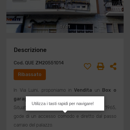
1
/
11
Descrizione
Cod. QUE ZM20551014
Ribassato
In Via Luini, proponiamo in
Vendita
un
Box o
garage
di circa 12 metri quadrati.
Utilizza i tasti rapidi per navigare!
Situato al piano terra di una palazzina del 1965,
gode di un accesso comodo e diretto dal passo
carraio del palazzo.