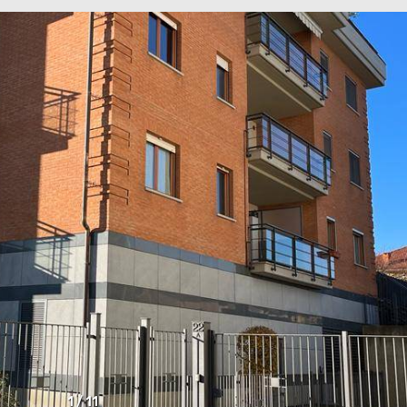
1
/
11