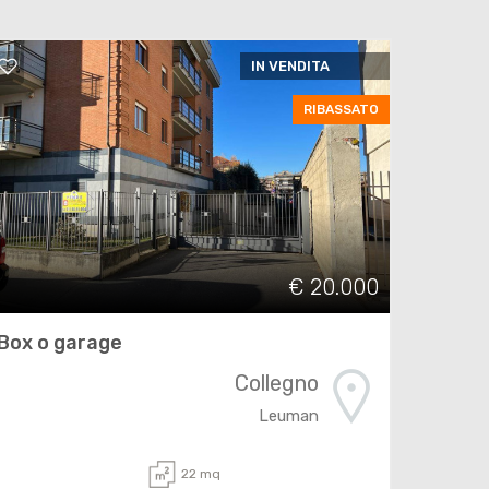
IN VENDITA
RIBASSATO
€ 20.000
Box o garage
Collegno
Leuman
22 mq