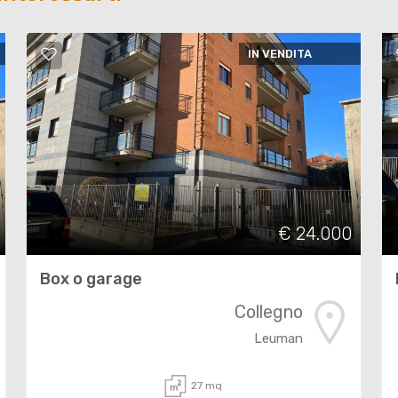
IN VENDITA
€ 24.000
Box o garage
Collegno
Leuman
27 mq