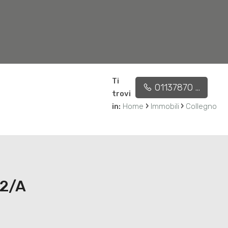
Ti
01137870 ...
Affidaci l'incarico
Contatti
trovi
›
›
in:
Home
Immobili
Collegno
22/A