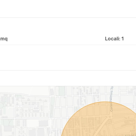
 mq
Locali: 1