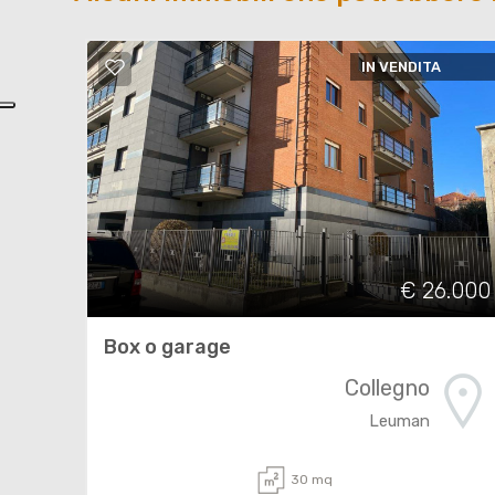
IN VENDITA
€ 26.000
Box o garage
Collegno
Leuman
30 mq