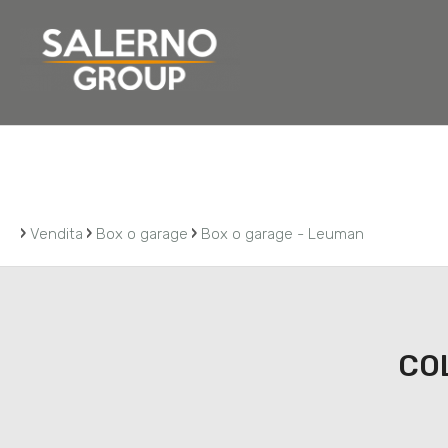
Home
Chi siamo
Residenziale
Commerciale
›
›
›
Vendita
Box o garage
Box o garage - Leuman
COL