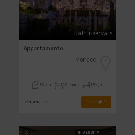
Tratt. riservata
Appartamento
Monaco
80 mq
1 Camere
1 Bagni
Dettagli
Cod. A 13937
IN VENDITA