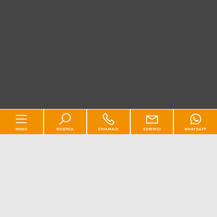
MENU
RICERCA
CHIAMACI
SCRIVICI
WHATSAPP
Codice
Home
Contratto
Chi siamo
[+]