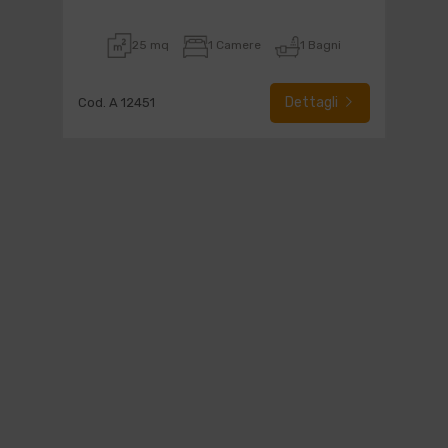
25 mq
1 Camere
1 Bagni
Dettagli
Cod. A 12451