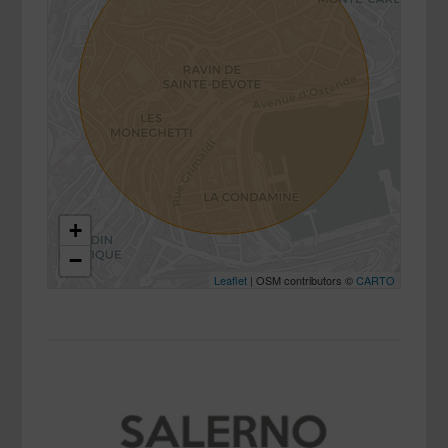
+
−
Leaflet
| OSM contributors ©
CARTO