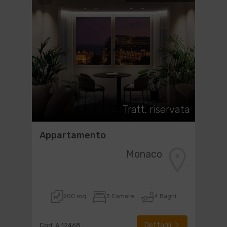
Tratt. riservata
Appartamento
Monaco
200 mq
3 Camere
4 Bagni
Dettagli
Cod. A 12468