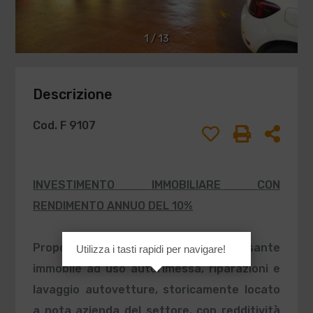
1
/
13
Descrizione
Cod. F 9107
INVESTIMENTO IMMOBILIARE CON
RENDIMENTO ANNUO DEL 10%
Proponiamo in
Vendita
un interessante
Utilizza i tasti rapidi per navigare!
immobile ad uso autorimessa, riparazioni e
lavaggio autovetture, storicamente locato
a nota azienda del settore, con redditività