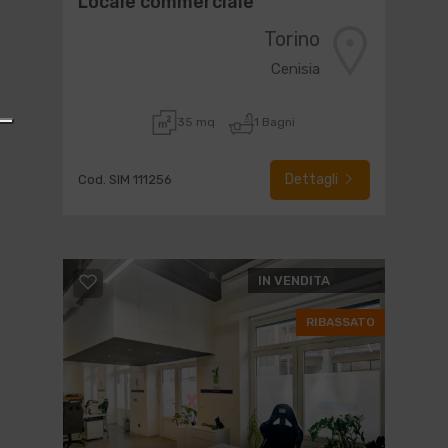
Locale commerciale
Torino
Cenisia
35 mq
1 Bagni
Dettagli
Cod. SIM 111256
IN VENDITA
RIBASSATO