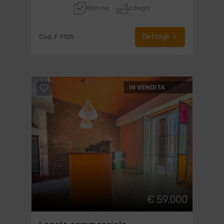
850 mq
2 Bagni
Dettagli
Cod. F 9105
IN VENDITA
€ 59.000