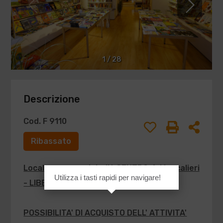
1
/
28
Descrizione
Cod. F 9110
Ribassato
Locale commerciale
IN CENTRO A
Moncalieri
Utilizza i tasti rapidi per navigare!
- LIBERO
POSSIBILITA' DI ACQUISTO DELL' ATTIVITA'