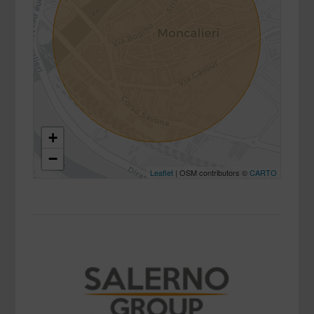
+
−
Leaflet
| OSM contributors ©
CARTO