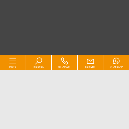
MENU
RICERCA
CHIAMACI
SCRIVICI
WHATSAPP
Codice
Home
Contratto
Chi siamo
[+]
Qualsiasi
Vendita
Affitto