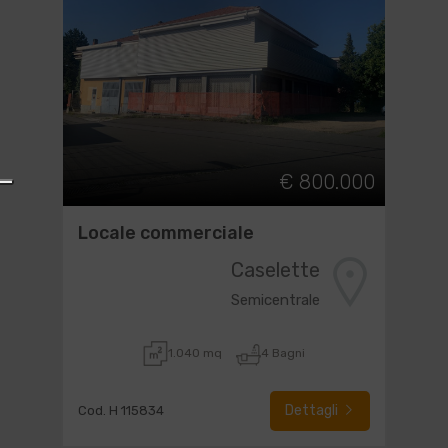
€ 800.000
Locale commerciale
Caselette
Semicentrale
1.040 mq
4 Bagni
Dettagli
Cod. H 115834