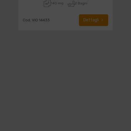
140 mq
2 Bagni
Dettagli
Cod. VIO 14433