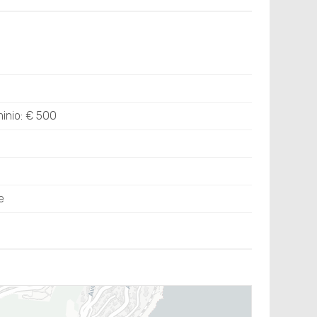
inio: € 500
e