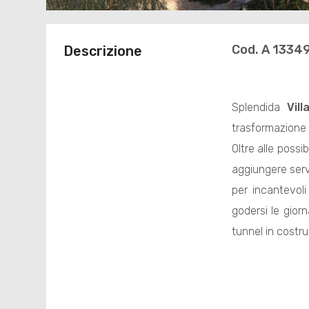
Cod. A 1334
Descrizione
Splendida
Vill
trasformazione p
Oltre alle possib
aggiungere servi
per incantevoli
godersi le gior
tunnel in costr