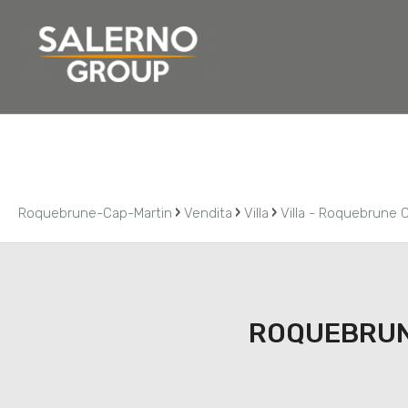
Home
Chi siamo
Residenziale
Commerciale
›
›
›
Roquebrune-Cap-Martin
Vendita
Villa
Villa - Roquebrune 
ROQUEBRUN