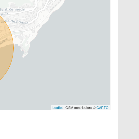
Leaflet
| OSM contributors ©
CARTO