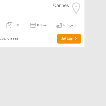
Cannes
500 mq
8 Camere
5 Bagni
Dettagli
Cod. A 13365