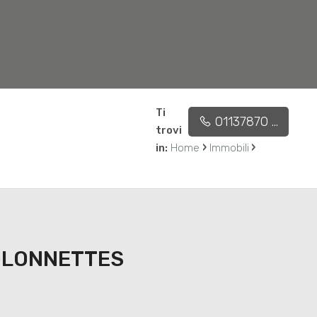
€ 7.600.000
450 mq
4
5
Ti
01137870 ...
Affidaci l'incarico
Contatti
trovi
›
›
in:
Home
Immobili
OLONNETTES