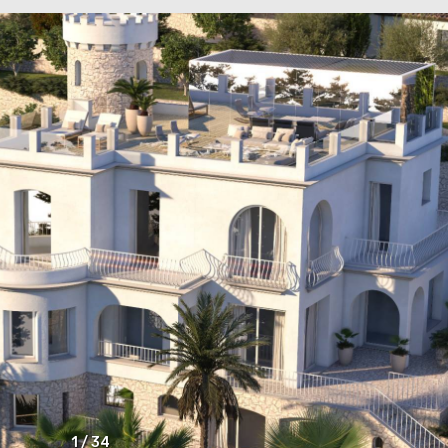
1
/
34