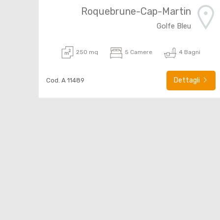
Roquebrune-Cap-Martin
Golfe Bleu
250 mq
5 Camere
4 Bagni
Dettagli
Cod. A 11489