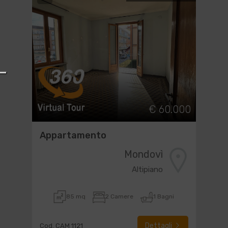
€ 60.000
Appartamento
Mondovì
Altipiano
85 mq
2 Camere
1 Bagni
Dettagli
Cod. CAM 1121