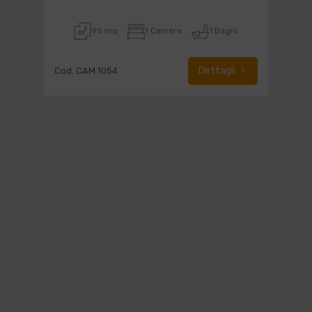
95 mq
1 Camere
1 Bagni
Dettagli
Cod. CAM 1054