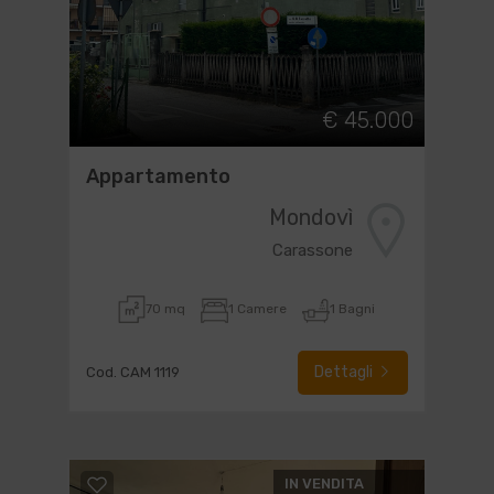
€ 45.000
Appartamento
Mondovì
Carassone
70 mq
1 Camere
1 Bagni
Dettagli
Cod. CAM 1119
IN VENDITA