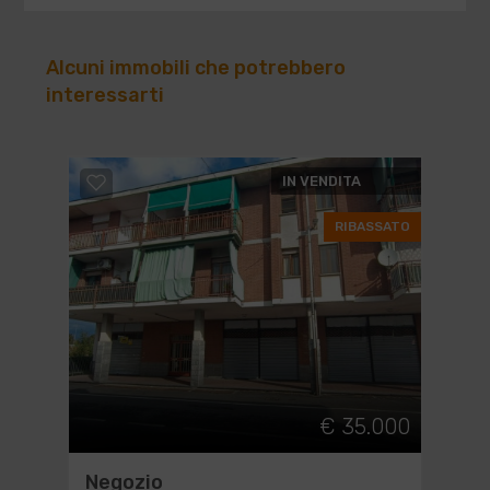
Alcuni immobili che potrebbero
interessarti
IN VENDITA
RIBASSATO
€ 35.000
Negozio