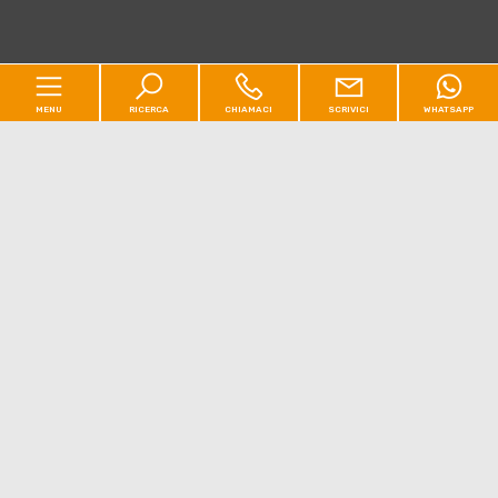
MENU
RICERCA
CHIAMACI
SCRIVICI
WHATSAPP
Codice
Home
Contratto
Chi siamo
[+]
Qualsiasi
Vendita
Affitto
Residenziale
[+]
Scegli dove cercare
Commerciale
[+]
Nuove costruzioni
[+]