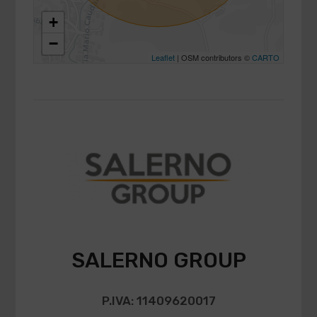
+
−
Leaflet
| OSM contributors ©
CARTO
SALERNO GROUP
P.IVA: 11409620017