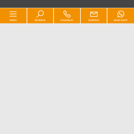
MENU
RICERCA
CHIAMACI
SCRIVICI
WHATSAPP
Codice
Home
Contratto
Chi siamo
[+]
Qualsiasi
Vendita
Affitto
Residenziale
[+]
Scegli dove cercare
Commerciale
[+]
Nuove costruzioni
[+]
Valuta Immobile
Tipologia -
multiscelta