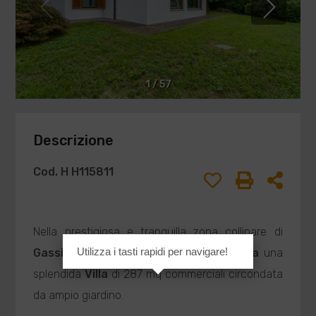
1
/
57
Descrizione
Cod. H H115811
Nella prestigiosa e tranquilla zona collinare di
Utilizza i tasti rapidi per navigare!
Gassino Torinese
, proponiamo in
Vendita
una
splendida
Villa
di 287 mq commerciali circondata
da ampio giardino.