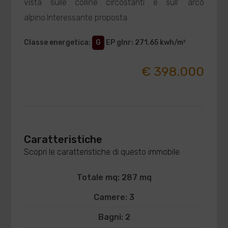
vista sulle colline circostanti e sull' arco
alpino.Interessante proposta.
Classe energetica
:
G
EP glnr
: 271.65 kwh/m²
€ 398.000
Caratteristiche
Scopri le caratteristiche di questo immobile
Totale mq: 287 mq
Camere: 3
Bagni: 2