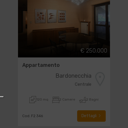
€ 250.000
Appartamento
Bardonecchia
Centrale
120 mq
2 Camere
2 Bagni
Dettagli
Cod. F2 346