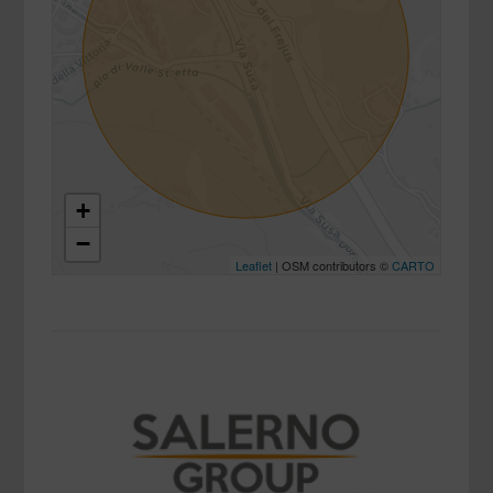
+
−
Leaflet
| OSM contributors ©
CARTO