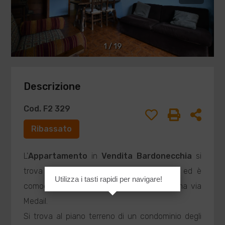
1
/
19
Descrizione
Cod. F2 329
Ribassato
L'
Appartamento
in
Vendita
Bardonecchia
si
trova nei pressi della stazione ferroviaria ed è
Utilizza i tasti rapidi per navigare!
comodo alla parte bassa della centralissima via
Medail.
Si trova al piano terreno di un condominio degli