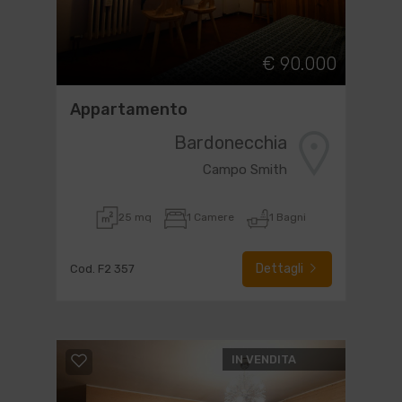
€ 90.000
Appartamento
Bardonecchia
Campo Smith
25 mq
1 Camere
1 Bagni
Dettagli
Cod. F2 357
IN VENDITA