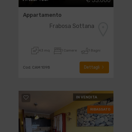
€ 53.000
Appartamento
Frabosa Sottana
43 mq
1 Camere
1 Bagni
Dettagli
Cod. CAM 1098
IN VENDITA
RIBASSATO