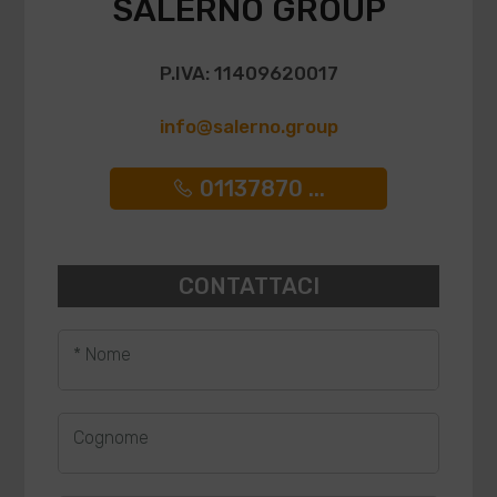
SALERNO GROUP
P.IVA: 11409620017
info@salerno.group
01137870 ...
CONTATTACI
* Nome
Cognome