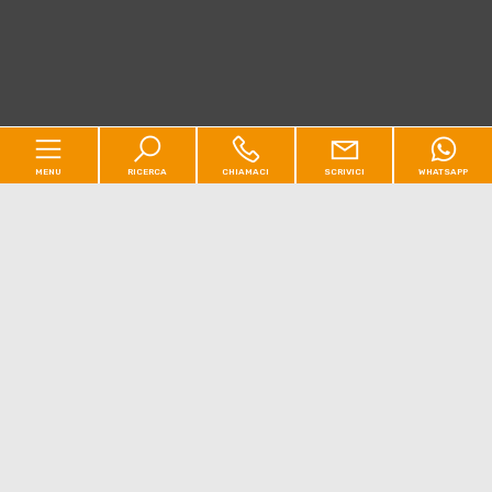
MENU
RICERCA
CHIAMACI
SCRIVICI
WHATSAPP
Codice
Home
Contratto
Chi siamo
[+]
Qualsiasi
Vendita
Affitto
Residenziale
[+]
Scegli dove cercare
Commerciale
[+]