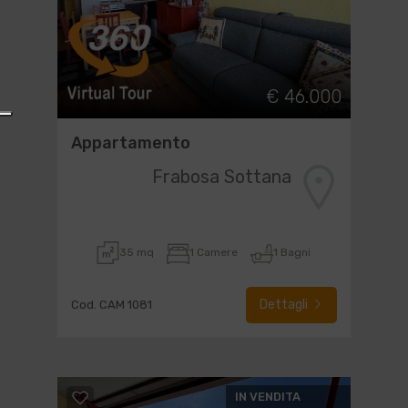
€ 46.000
Appartamento
Frabosa Sottana
35 mq
1 Camere
1 Bagni
Dettagli
Cod. CAM 1081
IN VENDITA