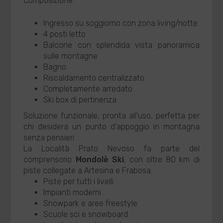
Composizione:
Ingresso su soggiorno con zona living/notte
4 posti letto
Balcone con splendida vista panoramica
sulle montagne
Bagno
Riscaldamento centralizzato
Completamente arredato
Ski box di pertinenza
Soluzione funzionale, pronta all'uso, perfetta per
chi desidera un punto d'appoggio in montagna
senza pensieri.
La Località Prato Nevoso fa parte del
comprensorio
Mondolè Ski
, con oltre 80 km di
piste collegate a Artesina e Frabosa.
Piste per tutti i livelli
Impianti moderni
Snowpark e aree freestyle
Scuole sci e snowboard