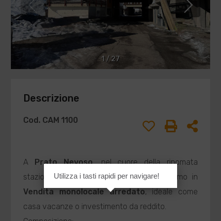
1
/
27
Descrizione
Cod. CAM 1100
A
Prato Nevoso
, nel cuore della rinomata
Utilizza i tasti rapidi per navigare!
stazione sciistica del Piemonte, proponiamo in
Vendita
monolocale arredato
, ideale come
casa vacanze o investimento da reddito.