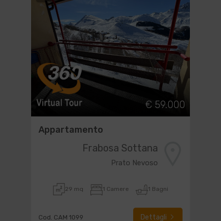
€ 59.000
Appartamento
Frabosa Sottana
Prato Nevoso
29 mq
1 Camere
1 Bagni
Dettagli
Cod. CAM 1099