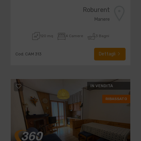
Roburent
Manere
120 mq
4 Camere
3 Bagni
Dettagli
Cod. CAM 313
IN VENDITA
RIBASSATO