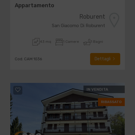
Appartamento
Roburent
San Giacomo Di Roburent
43 mq
1 Camere
1 Bagni
Dettagli
Cod. CAM 1036
IN VENDITA
RIBASSATO