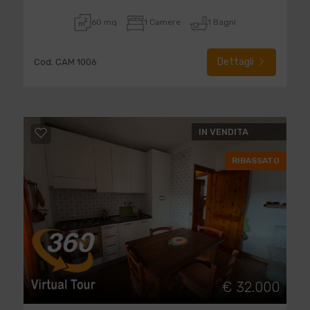
60 mq
1 Camere
1 Bagni
Dettagli
Cod. CAM 1006
IN VENDITA
RIBASSATO
€ 32.000