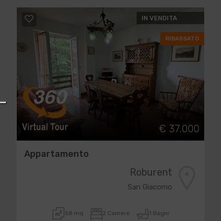
IN VENDITA
RIBASSATO
€ 37.000
Appartamento
Roburent
San Giacomo
58 mq
2 Camere
1 Bagni