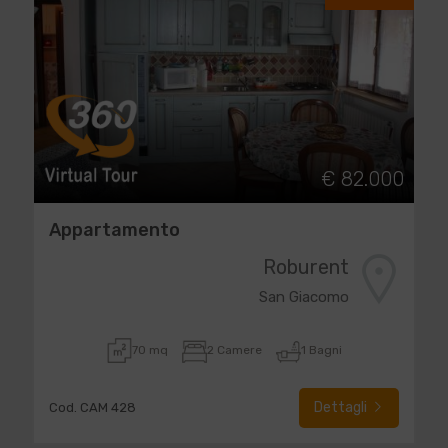
€ 82.000
Appartamento
Roburent
San Giacomo
70 mq
2 Camere
1 Bagni
Dettagli
Cod. CAM 428