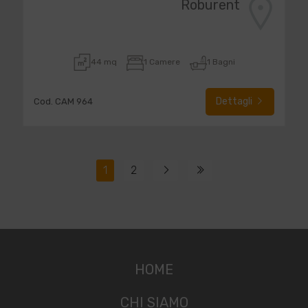
Roburent
44 mq
1 Camere
1 Bagni
Dettagli
Cod. CAM 964
1
2
HOME
CHI SIAMO