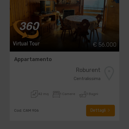
€ 56.000
Appartamento
Roburent
Centralissima
42 mq
1 Camere
1 Bagni
Dettagli
Cod. CAM 906