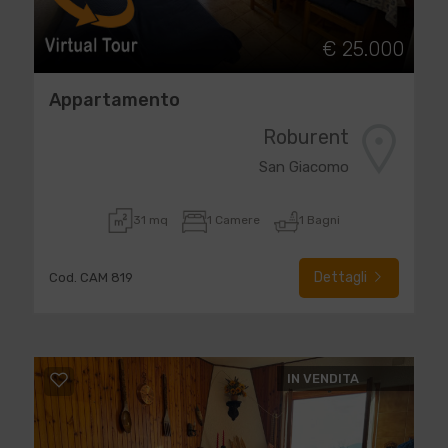
€ 25.000
Appartamento
Roburent
San Giacomo
31 mq
1 Camere
1 Bagni
Dettagli
Cod. CAM 819
IN VENDITA