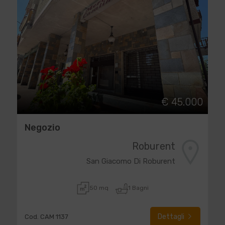
€ 45.000
Negozio
Roburent
San Giacomo Di Roburent
50 mq
1 Bagni
Dettagli
Cod. CAM 1137