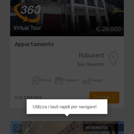
€ 28.000
Appartamento
Roburent
San Giacomo
35 mq
1 Camere
1 Bagni
Dettagli
Cod. CAM 1062
Utilizza i tasti rapidi per navigare!
IN VENDITA