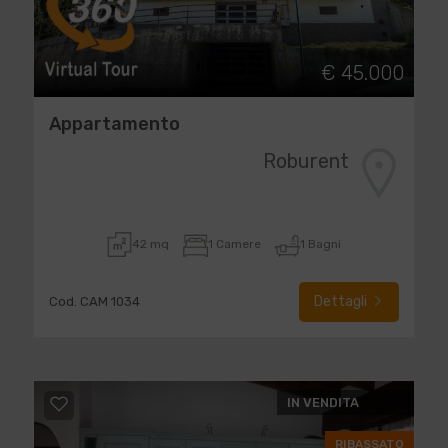
€ 45.000
Appartamento
Roburent
42 mq
1 Camere
1 Bagni
Dettagli
Cod. CAM 1034
IN VENDITA
RIBASSATO