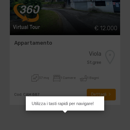
€ 12.000
Appartamento
Viola
St.gree
37 mq
1 Camere
1 Bagni
Dettagli
Cod. CAM 887
Utilizza i tasti rapidi per navigare!