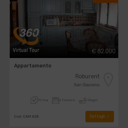
€ 82.000
Appartamento
Roburent
San Giacomo
70 mq
2 Camere
1 Bagni
Dettagli
Cod. CAM 428