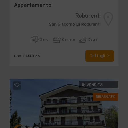
Appartamento
Roburent
San Giacomo Di Roburent
43 mq
1 Camere
1 Bagni
Dettagli
Cod. CAM 1036
IN VENDITA
RIBASSATO