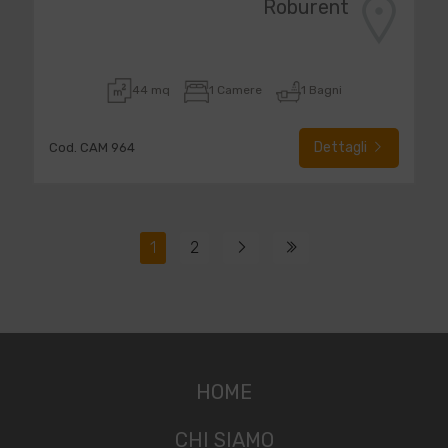
Roburent
44 mq
1 Camere
1 Bagni
Dettagli
Cod. CAM 964
1
2
HOME
CHI SIAMO