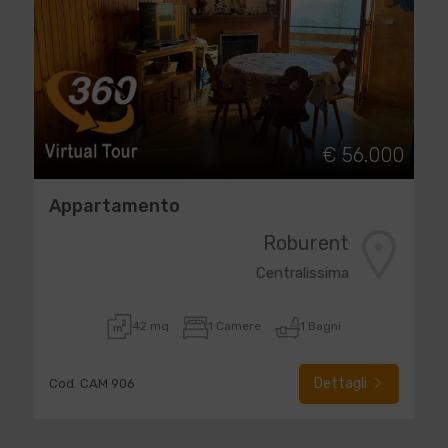
€ 56.000
Appartamento
Roburent
Centralissima
42 mq
1 Camere
1 Bagni
Dettagli
Cod. CAM 906