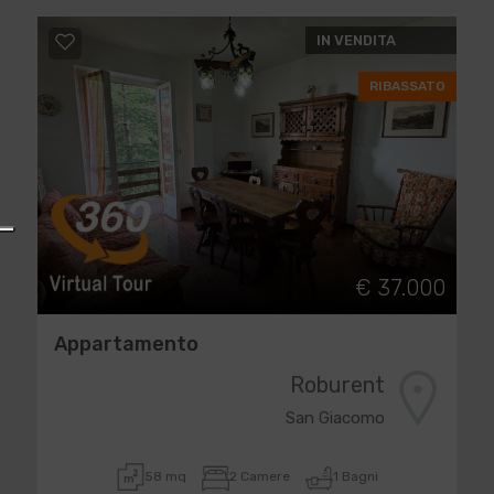
IN VENDITA
RIBASSATO
€ 37.000
Appartamento
Roburent
San Giacomo
58 mq
2 Camere
1 Bagni