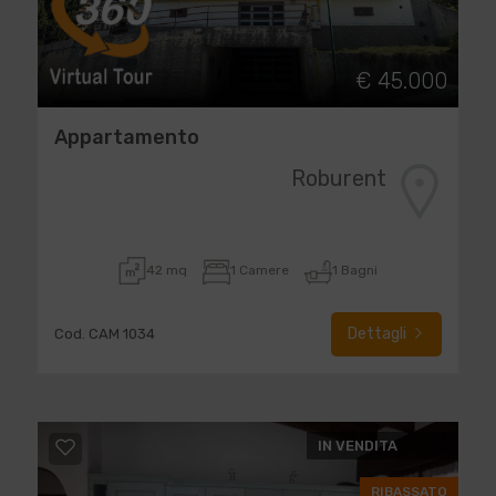
€ 45.000
Appartamento
Roburent
42 mq
1 Camere
1 Bagni
Dettagli
Cod. CAM 1034
IN VENDITA
RIBASSATO