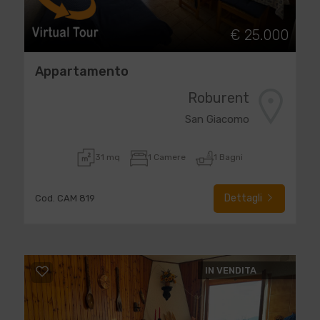
€ 25.000
Appartamento
Roburent
San Giacomo
31 mq
1 Camere
1 Bagni
Dettagli
Cod. CAM 819
IN VENDITA