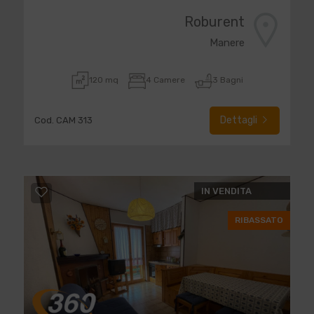
Roburent
Manere
120 mq
4 Camere
3 Bagni
Dettagli
Cod. CAM 313
IN VENDITA
RIBASSATO