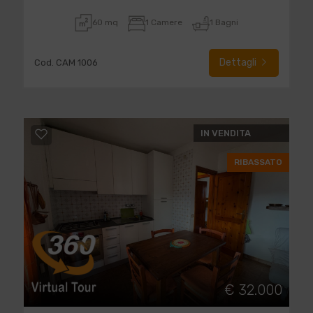
60 mq
1 Camere
1 Bagni
Dettagli
Cod. CAM 1006
IN VENDITA
RIBASSATO
€ 32.000