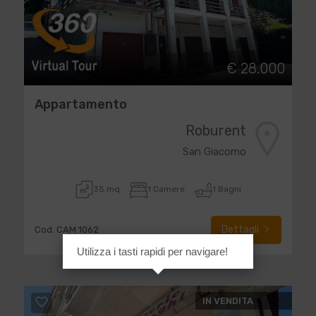
€ 28.000
Appartamento
Roburent
San Giacomo
35 mq
1 Camere
1 Bagni
Dettagli
Cod. CAM 1062
Utilizza i tasti rapidi per navigare!
IN VENDITA