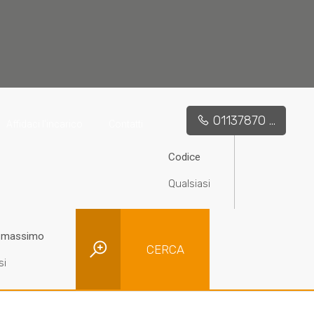
01137870 ...
Affidaci l'incarico
Contatti
Codice
 massimo
CERCA