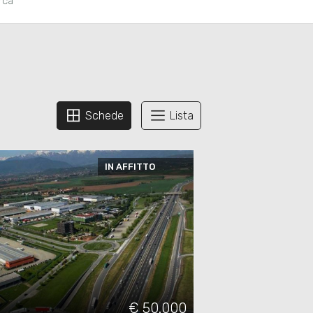
erca
Schede
Lista
IN AFFITTO
€ 50.000