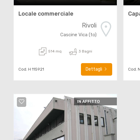
Locale commerciale
Cap
Rivoli
Cascine Vica (to)
514 mq
3 Bagni
Dettagli
Cod. H 115921
Cod. 
IN AFFITTO