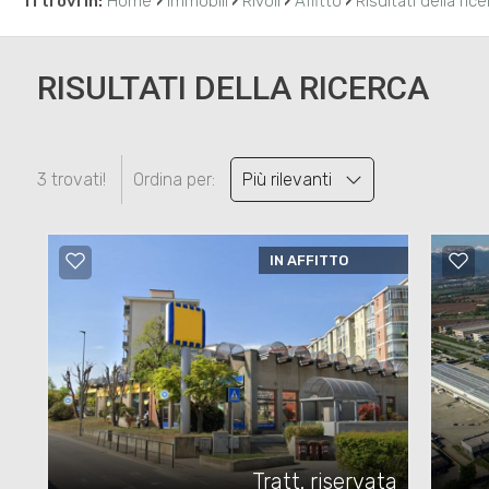
›
›
›
›
Ti trovi in:
Home
Immobili
Rivoli
Affitto
Risultati della ric
RISULTATI DELLA RICERCA
3 trovati!
Ordina per:
Più rilevanti
IN AFFITTO
Tratt. riservata