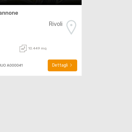
annone
Rivoli
10.449 mq
Dettagli
NUO A000041