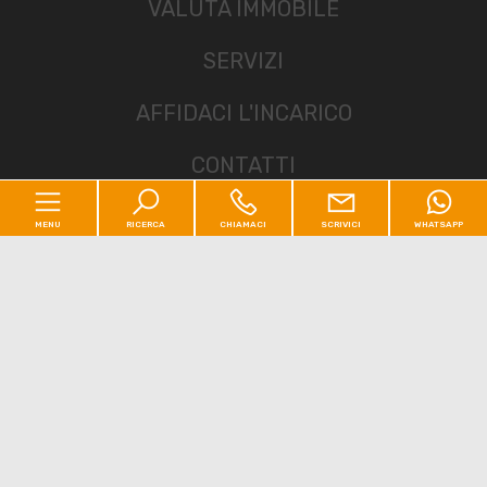
VALUTA IMMOBILE
SERVIZI
AFFIDACI L'INCARICO
CONTATTI
MENU
RICERCA
CHIAMACI
SCRIVICI
WHATSAPP
Sitemap
Codice
Privacy Policy
Cookie Policy
Home
Contratto
Chi siamo
[+]
Qualsiasi
Vendita
Affitto
Residenziale
[+]