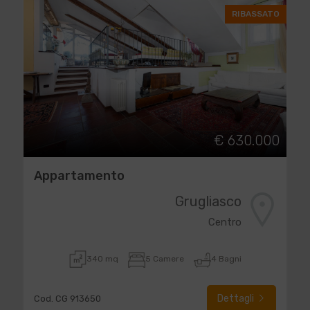
RIBASSATO
€ 630.000
Appartamento
Grugliasco
Centro
340 mq
5 Camere
4 Bagni
Dettagli
Cod. CG 913650