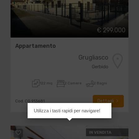
€ 299.000
Appartamento
Grugliasco
Gerbido
122 mq
2 Camere
2 Bagni
Dettagli
Cod. CG 913681
Utilizza i tasti rapidi per navigare!
IN VENDITA