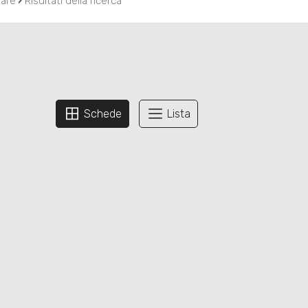
›
iare
Risultati della ricerca
Schede
Lista