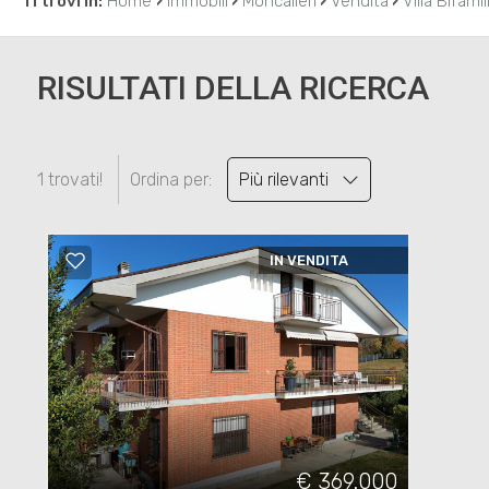
›
›
›
›
Ti trovi in:
Home
Immobili
Moncalieri
Vendita
Villa Bifamil
RISULTATI DELLA RICERCA
1 trovati!
Ordina per:
Più rilevanti
IN VENDITA
€ 369.000