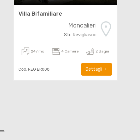
Villa Bifamiliare
Moncalieri
Str. Revigliasco
247 mq
4 Camere
2 Bagni
Dettagli
Cod. REG ER008