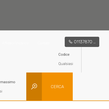
01137870 ...
Affidaci l'incarico
Contatti
Codice
 massimo
CERCA