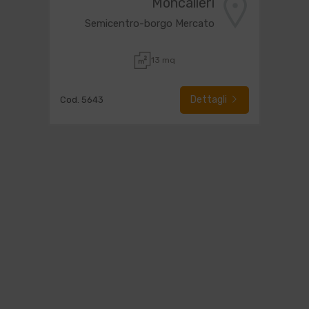
Moncalieri
Semicentro-borgo Mercato
13 mq
Dettagli
Cod. 5643