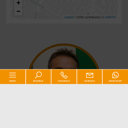
+
−
Leaflet
| OSM contributors ©
CARTO
MENU
RICERCA
CHIAMACI
SCRIVICI
WHATSAPP
Codice
Home
Contratto