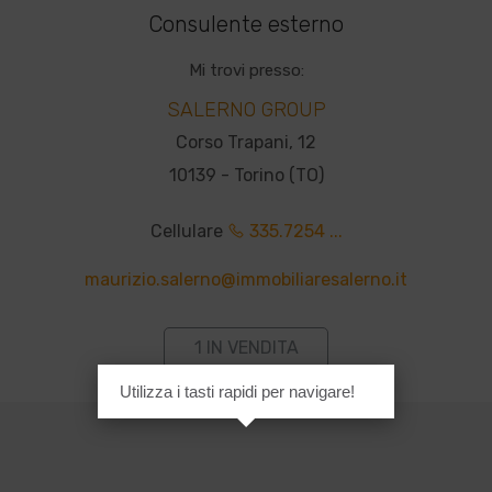
Consulente esterno
Mi trovi presso:
SALERNO GROUP
Corso Trapani, 12
10139 - Torino (TO)
Cellulare
335.7254 ...
maurizio.salerno@immobiliaresalerno.it
1 IN VENDITA
Utilizza i tasti rapidi per navigare!