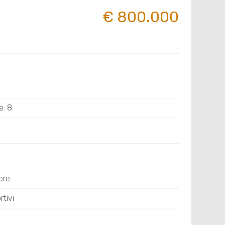
€ 800.000
e: 8
ere
tivi