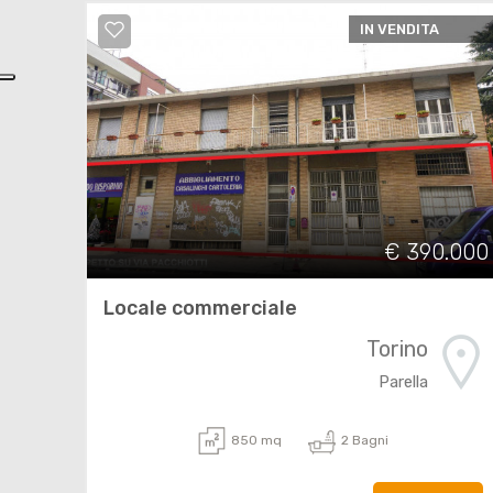
IN VENDITA
€ 390.000
Locale commerciale
Torino
Parella
850 mq
2 Bagni