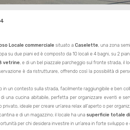
34
noso
Locale commerciale
situato a
Caselette
, una zona semi
iluppa su due piani ed è composto da 10 locali e 4 bagni, su 2 piani
8 vetrine
, e di un bel piazzale parcheggio sul fronte strada, il l
ervazione è da ristrutturare, offrendo così la possibilità di per
ato in un contesto sulla strada, facilmente raggiungibile e ben col
e di una cucina abitabile, perfetta per organizzare eventi e ser
o privato, ideale per creare un'area relax all'aperto o per organizz
cantina e di un magazzino; il locale ha una
superficie totale d
tunità per chi desidera investire in un'area in forte sviluppo e 