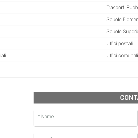
Trasporti Pubbl
Scuole Elemen
Scuole Superio
Uffici postali
ali
Uffici comunali
CONT
* Nome