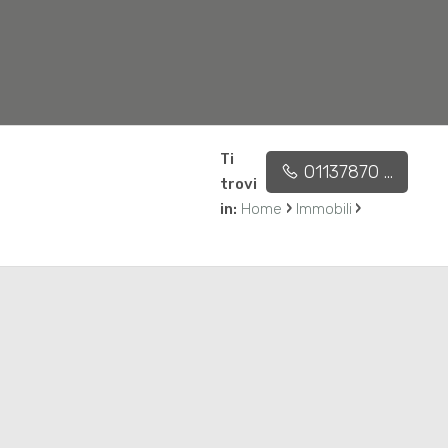
Ti
01137870 ...
Affidaci l'incarico
Contatti
trovi
›
›
in:
Home
Immobili