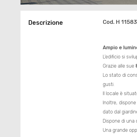
Cod. H 1158
Descrizione
Ampio e lumi
L'edificio si sv
Grazie alle sue
Lo stato di cons
gusti.
Il locale è situ
Inoltre, dispon
dato dal giardin
Dispone di una 
Una grande oppor