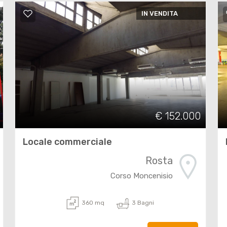
IN VENDITA
€ 152.000
Locale commerciale
Rosta
Corso Moncenisio
360 mq
3 Bagni