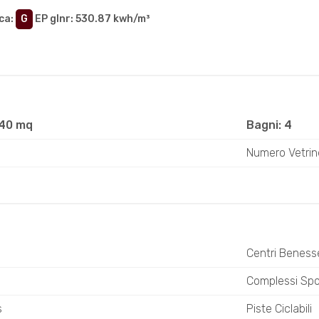
ca
:
G
EP glnr
: 530.87 kwh/m³
040 mq
Bagni: 4
Numero Vetrin
Centri Beness
o
Complessi Spor
s
Piste Ciclabili