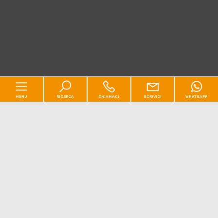
MENU
RICERCA
CHIAMACI
SCRIVICI
WHATSAPP
Codice
Home
Contratto
Chi siamo
[+]
Qualsiasi
Vendita
Affitto
Residenziale
[+]