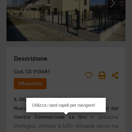
1
/
15
Descrizione
Cod. CG 913681
Ribassato
IL GIOIELLO DEL GERBIDO
Utilizza i tasti rapidi per navigare!
Nuova residenza esclusiva a due passi dal
Centro Commerciale Le Gru
In posizione
strategica, comoda a tutti i principali servizi ma