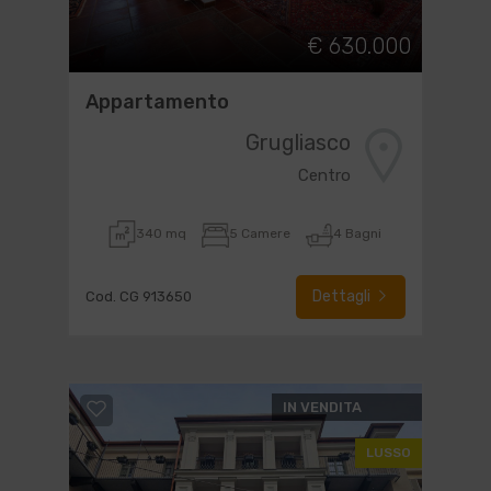
€ 630.000
Appartamento
Grugliasco
Centro
340 mq
5 Camere
4 Bagni
Dettagli
Cod. CG 913650
IN VENDITA
LUSSO