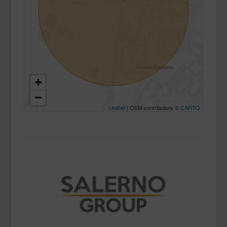
+
−
Leaflet
| OSM contributors ©
CARTO